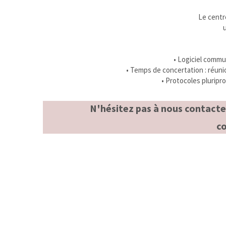
Le centr
• Logiciel commun
• Temps de concertation : réuni
• Protocoles pluripr
N'hésitez pas à nous contacter
co