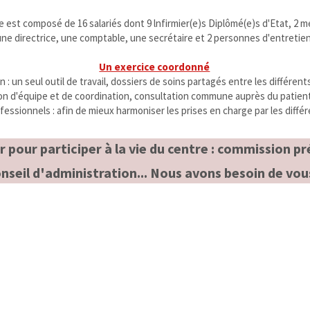
e est composé de 16 salariés dont 9 lnfirmier(e)s Diplômé(e)s d'Etat, 2 m
une directrice, une comptable, une secrétaire et 2 personnes d'entretien
Un exercice coordonné
 : un seul outil de travail, dossiers de soins partagés entre les différen
on d'équipe et de coordination, consultation commune auprès du patient
ofessionnels : afin de mieux harmoniser les prises en charge par les diffé
 pour participer à la vie du centre : commission p
nseil d'administration... Nous avons besoin de vou