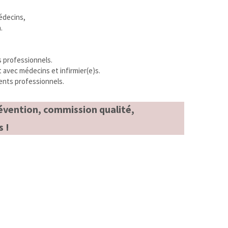
édecins, 
.
ts professionnels.
 avec médecins et infirmier(e)s.
rents professionnels.
révention, commission qualité, 
s !